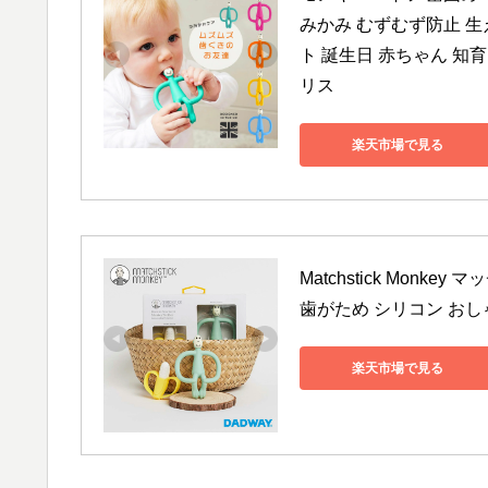
みかみ むずむず防止 生
ト 誕生日 赤ちゃん 知育
リス
楽天市場で見る
Matchstick Mon
歯がため シリコン おし
楽天市場で見る